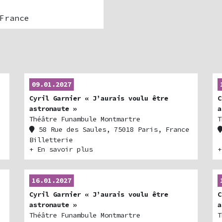
France
09.01.2027
Cyril Garnier « J’aurais voulu être
C
astronaute »
a
Théâtre Funambule Montmartre
T
58 Rue des Saules, 75018 Paris, France
Billetterie
+ En savoir plus
+
16.01.2027
Cyril Garnier « J’aurais voulu être
C
astronaute »
a
Théâtre Funambule Montmartre
T