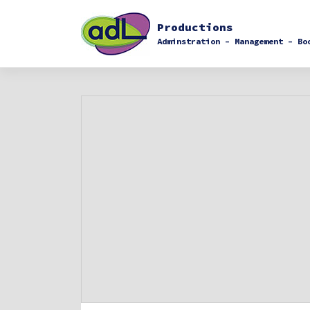
Skip
to
Productions
content
Adminstration – Management – Bo