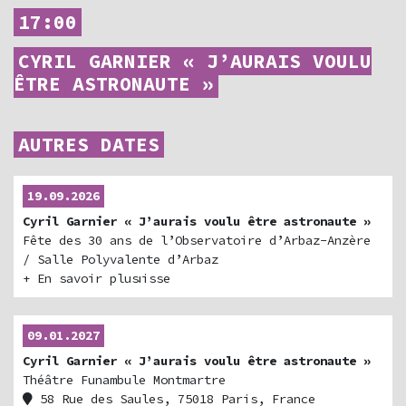
17:00
CYRIL GARNIER « J’AURAIS VOULU
ÊTRE ASTRONAUTE »
AUTRES DATES
19.09.2026
Cyril Garnier « J’aurais voulu être astronaute »
Fête des 30 ans de l’Observatoire d’Arbaz-Anzère
/ Salle Polyvalente d’Arbaz
+ En savoir plus
1974 Arbaz, Suisse
09.01.2027
Cyril Garnier « J’aurais voulu être astronaute »
Théâtre Funambule Montmartre
58 Rue des Saules, 75018 Paris, France