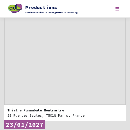
Skip
Productions
to
content
Adminstration – Management – Booking
Théâtre Funambule Montmartre
58 Rue des Saules, 75018 Paris, France
23/01/2027