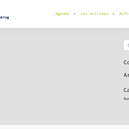
Agenda
Les artistes
Acti
oking
C
A
C
Au