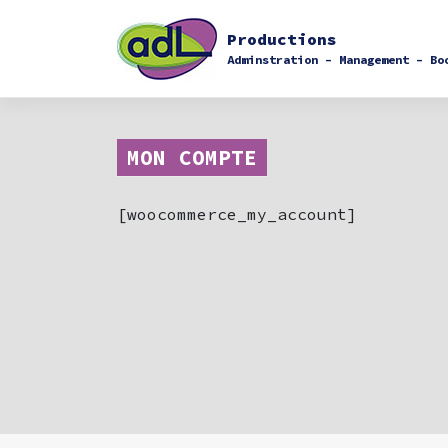
Skip
to
Productions
content
Adminstration – Management – Bo
MON COMPTE
[woocommerce_my_account]