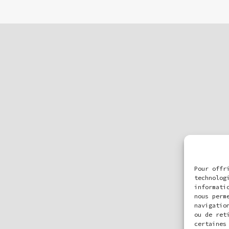
Pour offr
technolog
informati
nous perm
navigatio
ou de ret
certaines