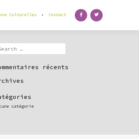
ons Culturelles
Contact
ommentaires récents
rchives
atégories
cune catégorie