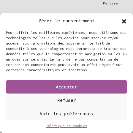
Parisien
de
l’article
Gérer le consentement
Pour offrir les meilleures expériences, nous utilisons des
technologies telles que les cookies pour stocker et/ou
accéder aux informations des appareils. Le fait de
Commentaires récents
consentir à ces technologies nous permettra de traiter des
données telles que le comportement de navigation ou les ID
Archives
uniques sur ce site. Le fait de ne pas consentir ou de
retirer son consentement peut avoir un effet négatif sur
Catégories
certaines caractéristiques et fonctions.
Aucune catégorie
Accepter
© 2026
Adl Productions
|
Damien Richard
Refuser
Voir les préférences
Politique de cookies