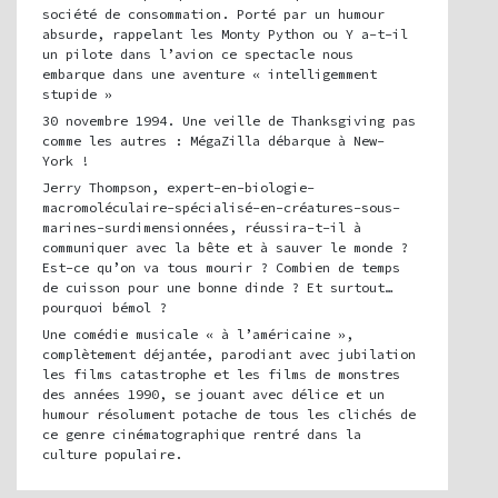
société de consommation. Porté par un humour
absurde, rappelant les Monty Python ou Y a-t-il
un pilote dans l’avion
ce spectacle nous
embarque dans une aventure « intelligemment
stupide »
30 novembre 1994. Une veille de Thanksgiving pas
comme les autres : MégaZilla débarque à New-
York !
Jerry Thompson, expert-en-biologie-
macromoléculaire-spécialisé-en-créatures-sous-
marines-surdimensionnées, réussira-t-il à
communiquer avec la bête et à sauver le monde ?
Est-ce qu’on va tous mourir ? Combien de temps
de cuisson pour une bonne dinde ? Et surtout…
pourquoi bémol ?
Une comédie musicale « à l’américaine »,
complètement déjantée, parodiant avec jubilation
les films catastrophe et les films de monstres
des années 1990, se jouant avec délice et un
humour résolument potache de tous les clichés de
ce genre cinématographique rentré dans la
culture populaire.