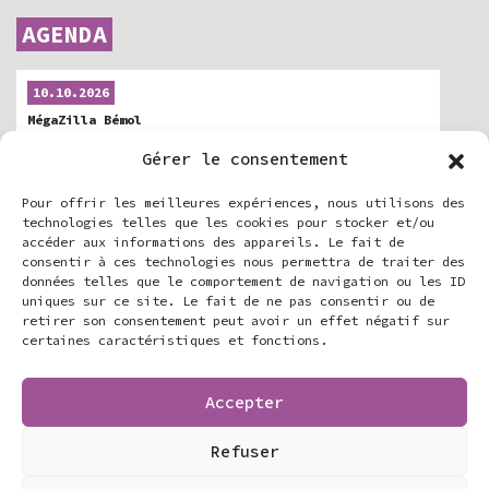
AGENDA
10.10.2026
MégaZilla Bémol
Centre Culturel Du Forum / Théâtre Jean Marais
Gérer le consentement
+ en savoir plus
Pour offrir les meilleures expériences, nous utilisons des
28.11.2026
technologies telles que les cookies pour stocker et/ou
MégaZilla Bémol
accéder aux informations des appareils. Le fait de
La Terrasse • Gif sur Yvette
consentir à ces technologies nous permettra de traiter des
+ en savoir plus
données telles que le comportement de navigation ou les ID
uniques sur ce site. Le fait de ne pas consentir ou de
retirer son consentement peut avoir un effet négatif sur
30.01.2027
certaines caractéristiques et fonctions.
MégaZilla Bémol
Le Sud-est Théâtre
+ en savoir plus
Accepter
+ Voir toutes les dates de MégaZilla Bémol
Refuser