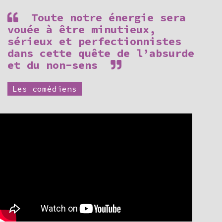
Toute notre énergie sera
vouée à être minutieux,
sérieux et perfectionnistes
dans cette quête de l’absurde
et du non-sens
Les comédiens