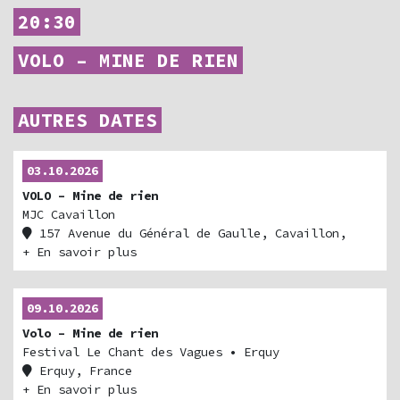
20:30
VOLO – MINE DE RIEN
AUTRES DATES
03.10.2026
VOLO – Mine de rien
MJC Cavaillon
157 Avenue du Général de Gaulle, Cavaillon,
France
+ En savoir plus
09.10.2026
Volo – Mine de rien
Festival Le Chant des Vagues
• Erquy
Erquy, France
Billetterie
+ En savoir plus