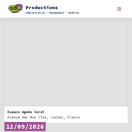
Skip
Productions
to
content
Adminstration – Management – Booking
Espace Agnès Sorel
Avenue des Bas Clos, Loches, France
12/09/2026