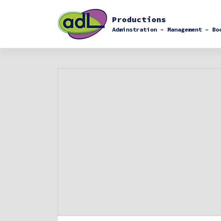
Skip
to
Productions
content
Adminstration – Management – Bo