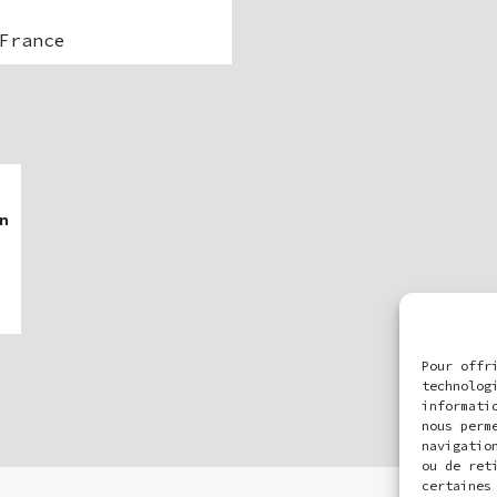
France
n
Pour offr
technolog
informati
nous perm
navigatio
ou de ret
certaines