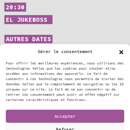
20:30
EL JUKEBOSS
AUTRES DATES
Gérer le consentement
10.09.2026
Pour offrir les meilleures expériences, nous utilisons des
EL Jukeboss
technologies telles que les cookies pour stocker et/ou
Le Théâtre Traversière
• Paris (75)
accéder aux informations des appareils. Le fait de
18-20 Rue Traversière, Paris, France
consentir à ces technologies nous permettra de traiter des
+ En savoir plus
données telles que le comportement de navigation ou les ID
uniques sur ce site. Le fait de ne pas consentir ou de
retirer son consentement peut avoir un effet négatif sur
certaines caractéristiques et fonctions.
06.11.2026
El JukeBoss
Mon Village People
Accepter
Le Pavillon des Aulnes, Rue Bernard Chédeville,
Le Vaudreuil, France
+ En savoir plus
Refuser