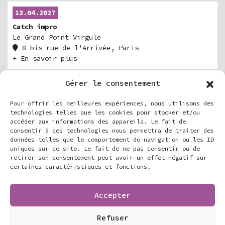
13.04.2027
Catch impro
Le Grand Point Virgule
8 bis rue de l'Arrivée, Paris
Billetterie
+ En savoir plus
Gérer le consentement
07.05.2027
Pour offrir les meilleures expériences, nous utilisons des
Catch Impro
technologies telles que les cookies pour stocker et/ou
Espace Albert Camus
accéder aux informations des appareils. Le fait de
4 Rue de la Beauce, Maurepas, France
consentir à ces technologies nous permettra de traiter des
+ En savoir plus
données telles que le comportement de navigation ou les ID
uniques sur ce site. Le fait de ne pas consentir ou de
retirer son consentement peut avoir un effet négatif sur
certaines caractéristiques et fonctions.
11.05.2027
Catch impro
Le Grand Point Virgule
Accepter
8 bis rue de l'Arrivée, Paris
Billetterie
+ En savoir plus
Refuser