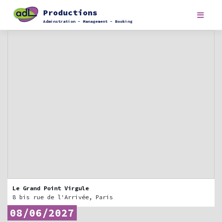
Skip
Productions
to
content
Adminstration – Management – Booking
Le Grand Point Virgule
8 bis rue de l'Arrivée, Paris
08/06/2027