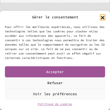
Gérer le consentement
AGENDAS
Pour offrir les meilleures expériences, nous utilisons des
technologies telles que les cookies pour stocker et/ou
accéder aux informations des appareils. Le fait de
consentir à ces technologies nous permettra de traiter des
données telles que le comportement de navigation ou les ID
It seems we can’t find what you’re
uniques sur ce site. Le fait de ne pas consentir ou de
looking for. Perhaps searching can
NOTHING FOUND
retirer son consentement peut avoir un effet négatif sur
help.
certaines caractéristiques et fonctions.
Accepter
Refuser
© 2026
Adl Productions
|
Damien Richard
Voir les préférences
Politique de cookies